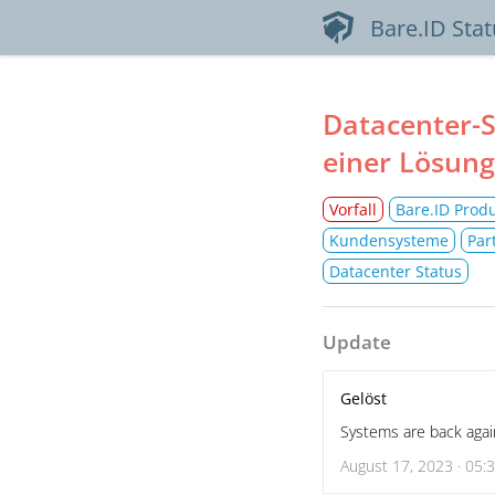
Bare.ID Sta
Datacenter-S
einer Lösung
Vorfall
Bare.ID Prod
Kundensysteme
Par
Datacenter Status
Update
Gelöst
Systems are back agai
August 17, 2023 · 05: