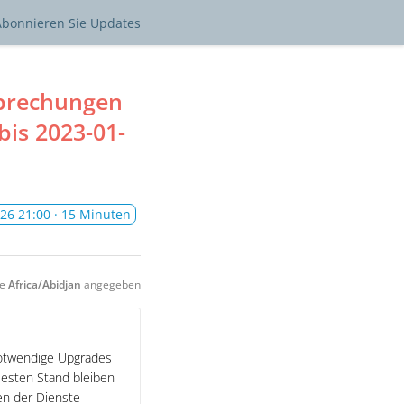
Abonnieren
Sie Updates
rbrechungen
bis
2023-01-
26 21:00
· 15 Minuten
ne
Africa/Abidjan
angegeben
otwendige Upgrades
esten Stand bleiben
en der Dienste