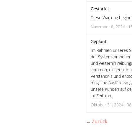
Gestartet
Diese Wartung beginnt 
November 6, 2024 · 1
Geplant
Im Rahmen unseres Se
der Systemkomponente
und weiterhin reibung
kommen, die jedoch nö
Verständnis und entsc
mögliche Ausfälle so g
unsere Kunden auf de
im Zeitplan.
Oktober 31, 2024 · 08
← Zurück