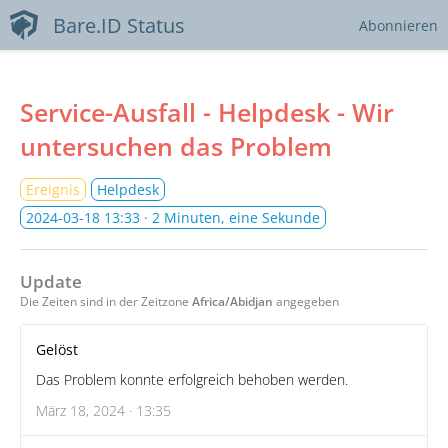
Bare.ID Status
Abonnieren
Service-Ausfall - Helpdesk - Wir
untersuchen das Problem
Ereignis
Helpdesk
2024-03-18 13:33
· 2 Minuten, eine Sekunde
Update
Die Zeiten sind in der Zeitzone
Africa/Abidjan
angegeben
Gelöst
Das Problem konnte erfolgreich behoben werden.
März 18, 2024 · 13:35