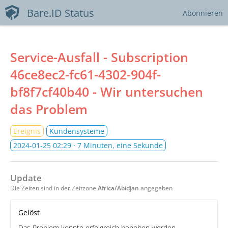
Bare.ID Status
Abonnieren
Service-Ausfall - Subscription
46ce8ec2-fc61-4302-904f-
bf8f7cf40b40 - Wir untersuchen
das Problem
Ereignis
Kundensysteme
2024-01-25 02:29
· 7 Minuten, eine Sekunde
Update
Die Zeiten sind in der Zeitzone
Africa/Abidjan
angegeben
Gelöst
Das Problem konnte erfolgreich behoben werden.