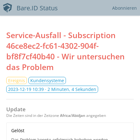
Bare.ID Status
Abonnieren
Service-Ausfall - Subscription
46ce8ec2-fc61-4302-904f-
bf8f7cf40b40 - Wir untersuchen
das Problem
Ereignis
Kundensysteme
2023-12-19 10:39
· 2 Minuten, 4 Sekunden
Update
Die Zeiten sind in der Zeitzone
Africa/Abidjan
angegeben
Gelöst
Das Problem konnte erfolgreich behoben werden.