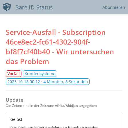
Bare.ID Status
Abonnieren
Service-Ausfall - Subscription
46ce8ec2-fc61-4302-904f-
bf8f7cf40b40 - Wir untersuchen
das Problem
Vorfall
Kundensysteme
2023-10-18 00:12
· 4 Minuten, 8 Sekunden
Update
Die Zeiten sind in der Zeitzone
Africa/Abidjan
angegeben
Gelöst
Das Problem konnte erfolgreich behoben werden.