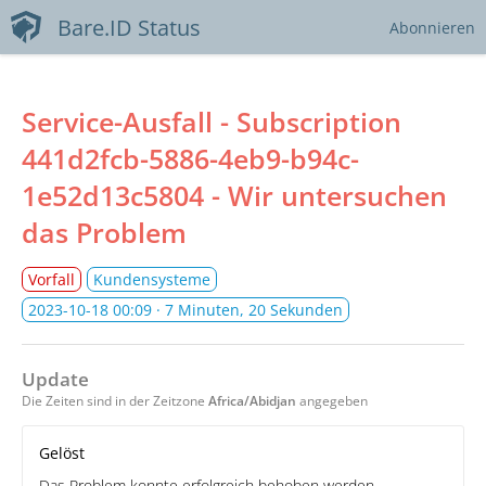
Bare.ID Status
Abonnieren
Service-Ausfall - Subscription
441d2fcb-5886-4eb9-b94c-
1e52d13c5804 - Wir untersuchen
das Problem
Vorfall
Kundensysteme
2023-10-18 00:09
· 7 Minuten, 20 Sekunden
Update
Die Zeiten sind in der Zeitzone
Africa/Abidjan
angegeben
Gelöst
Das Problem konnte erfolgreich behoben werden.